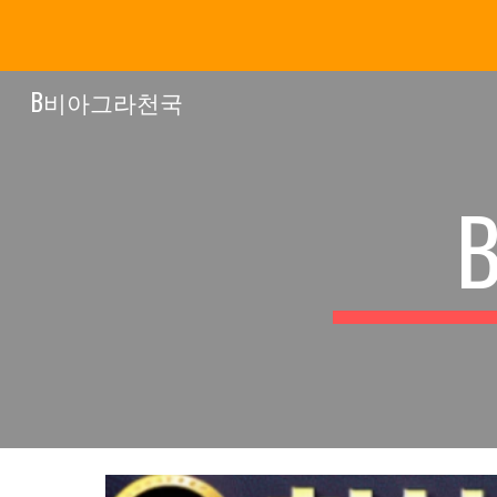
Sk
B비아그라천국